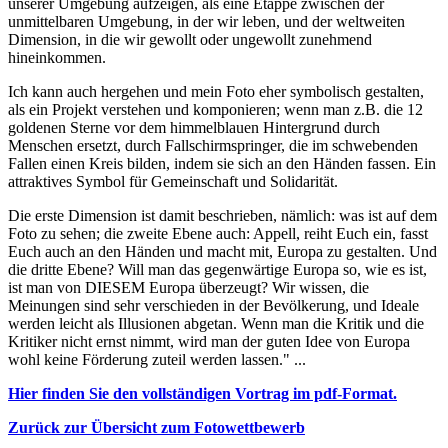
unserer Umgebung aufzeigen, als eine Etappe zwischen der
unmittelbaren Umgebung, in der wir leben, und der weltweiten
Dimension, in die wir gewollt oder ungewollt zunehmend
hineinkommen.
Ich kann auch hergehen und mein Foto eher symbolisch gestalten,
als ein Projekt verstehen und komponieren; wenn man z.B. die 12
goldenen Sterne vor dem himmelblauen Hintergrund durch
Menschen ersetzt, durch Fallschirmspringer, die im schwebenden
Fallen einen Kreis bilden, indem sie sich an den Händen fassen. Ein
attraktives Symbol für Gemeinschaft und Solidarität.
Die erste Dimension ist damit beschrieben, nämlich: was ist auf dem
Foto zu sehen; die zweite Ebene auch: Appell, reiht Euch ein, fasst
Euch auch an den Händen und macht mit, Europa zu gestalten. Und
die dritte Ebene? Will man das gegenwärtige Europa so, wie es ist,
ist man von DIESEM Europa überzeugt? Wir wissen, die
Meinungen sind sehr verschieden in der Bevölkerung, und Ideale
werden leicht als Illusionen abgetan. Wenn man die Kritik und die
Kritiker nicht ernst nimmt, wird man der guten Idee von Europa
wohl keine Förderung zuteil werden lassen." ...
Hier finden Sie den vollständigen Vortrag im pdf-Format.
Zurück zur Übersicht zum Fotowettbewerb