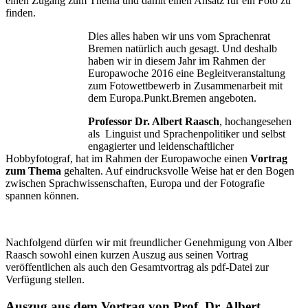
einen Zugang zum Thema und damit einen Ansatz für ein Foto zu
finden.
Dies alles haben wir uns vom Sprachenrat
Bremen natürlich auch gesagt. Und deshalb
haben wir in diesem Jahr im Rahmen der
Europawoche 2016 eine Begleitveranstaltung
zum Fotowettbewerb in Zusammenarbeit mit
dem Europa.Punkt.Bremen angeboten.
Professor Dr. Albert Raasch
, hochangesehen
als Linguist und Sprachenpolitiker und selbst
engagierter und leidenschaftlicher
Hobbyfotograf, hat im Rahmen der Europawoche einen
Vortrag
zum Thema
gehalten. Auf eindrucksvolle Weise hat er den Bogen
zwischen Sprachwissenschaften, Europa und der Fotografie
spannen können.
Nachfolgend dürfen wir mit freundlicher Genehmigung von Alber
Raasch sowohl einen kurzen Auszug aus seinen Vortrag
veröffentlichen als auch den Gesamtvortrag als pdf-Datei zur
Verfügung stellen.
Auszug aus dem Vortrag von Prof. Dr. Albert