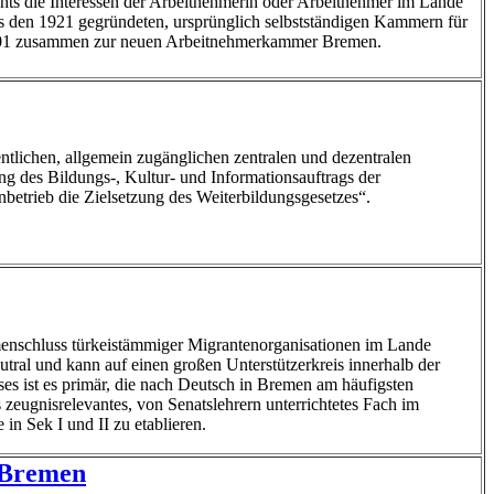
chts die Interessen der Arbeitnehmerin oder Arbeitnehmer im Lande
 den 1921 gegründeten, ursprünglich selbstständigen Kammern für
 2001 zusammen zur neuen Arbeitnehmerkammer Bremen.
ntlichen, allgemein zugänglichen zentralen und dezentralen
g des Bildungs-, Kultur- und Informationsauftrags der
nbetrieb die Zielsetzung des Weiterbildungsgesetzes“.
enschluss türkeistämmiger Migrantenorganisationen im Lande
tral und kann auf einen großen Unterstützerkreis innerhalb der
s ist es primär, die nach Deutsch in Bremen am häufigsten
 zeugnisrelevantes, von Senatslehrern unterrichtetes Fach im
in Sek I und II zu etablieren.
 Bremen